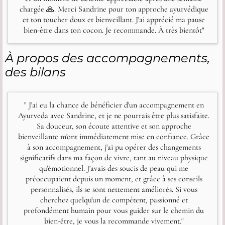
chargée 🙏. Merci Sandrine pour ton approche ayurvédique
et ton toucher doux et bienveillant. J'ai apprécié ma pause
bien-être dans ton cocon. Je recommande. À très bientôt"
À propos des accompagnements,
des bilans
" J'ai eu la chance de bénéficier d'un accompagnement en
Ayurveda avec Sandrine, et je ne pourrais être plus satisfaite.
Sa douceur, son écoute attentive et son approche
bienveillante m'ont immédiatement mise en confiance. Grâce
à son accompagnement, j'ai pu opérer des changements
significatifs dans ma façon de vivre, tant au niveau physique
qu'émotionnel. J'avais des soucis de peau qui me
préoccupaient depuis un moment, et grâce à ses conseils
personnalisés, ils se sont nettement améliorés. Si vous
cherchez quelqu'un de compétent, passionné et
profondément humain pour vous guider sur le chemin du
bien-être, je vous la recommande vivement."