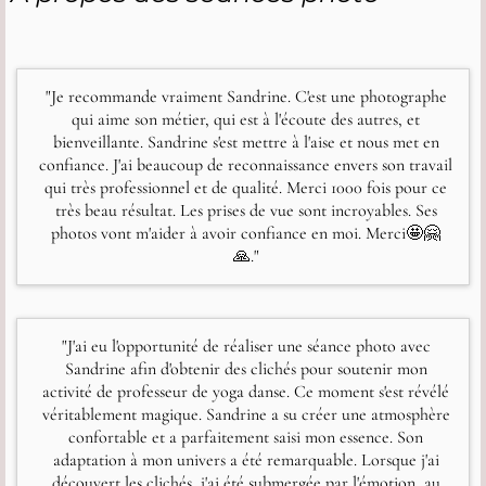
"Je recommande vraiment Sandrine. C'est une photographe
qui aime son métier, qui est à l'écoute des autres, et
bienveillante. Sandrine s'est mettre à l'aise et nous met en
confiance. J'ai beaucoup de reconnaissance envers son travail
qui très professionnel et de qualité. Merci 1000 fois pour ce
très beau résultat. Les prises de vue sont incroyables. Ses
photos vont m'aider à avoir confiance en moi. Merci🤩🤗
🙏."
"J'ai eu l'opportunité de réaliser une séance photo avec
Sandrine afin d'obtenir des clichés pour soutenir mon
activité de professeur de yoga danse. Ce moment s'est révélé
véritablement magique. Sandrine a su créer une atmosphère
confortable et a parfaitement saisi mon essence. Son
adaptation à mon univers a été remarquable. Lorsque j'ai
découvert les clichés, j'ai été submergée par l'émotion, au